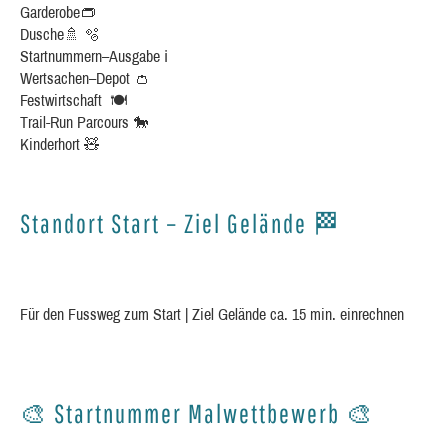
Garderobe👝
Dusche🚿 🫧
Startnummern–Ausgabe ℹ️
Wertsachen–Depot 👛
Festwirtschaft 🍽️
Trail-Run Parcours 🐎
Kinderhort 🧸
Standort Start – Ziel Gelände 🏁
Für den Fussweg zum Start | Ziel Gelände ca. 15 min. einrechnen
🎨 Startnummer Malwettbewerb 🎨