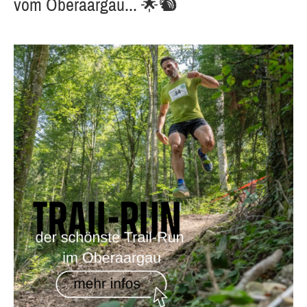
vom Oberaargau... 🌟🐿