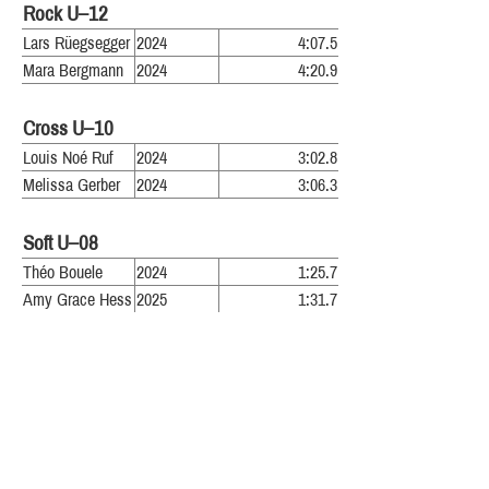
Rock U–12
Lars Rüegsegger
2024
4:07.5
Mara Bergmann
2024
4:20.9
Cross U–10
Louis Noé Ruf
2024
3:02.8
Melissa Gerber
2024
3:06.3
Soft U–08
Théo Bouele
2024
1:25.7
Amy Grace Hess
2025
1:31.7