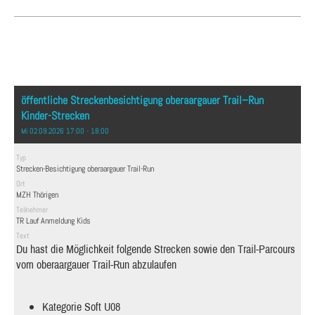
öffentliche Streckenbesichtigung oberaargauer Trail–Run
Kinder-Strecken
Mi 02.09.2026 17:00 - 18:00
Typ
Strecken-Besichtigung oberaargauer Trail-Run
Ort
MZH Thörigen
Teilnehmer
TR Lauf Anmeldung Kids
Text
Du hast die Möglichkeit folgende Strecken sowie den Trail-Parcours
vom oberaargauer Trail-Run abzulaufen
Kategorie Soft U08