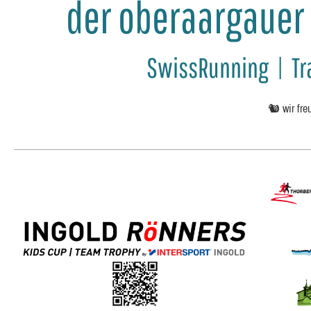
der oberaargauer T
SwissRunning | Tra
🐿️ wir fr