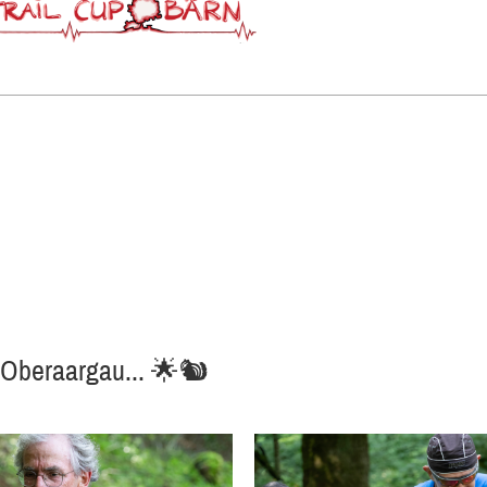
 Oberaargau... 🌟🐿