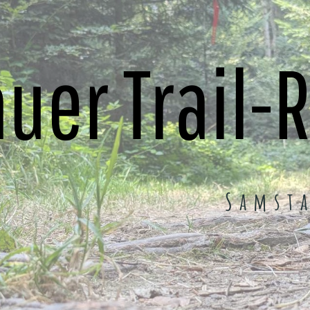
uer Trail-
Samst