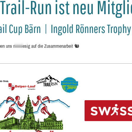
rail-Run ist neu Mitgli
il Cup Bärn | Ingold Rönners Trophy
euen uns riiiiiiiesig auf die Zusammenarbeit 🐿️