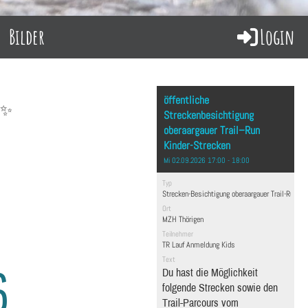
Bilder
Login
öffentliche
️✨
Streckenbesichtigung
oberaargauer Trail–Run
Kinder-Strecken
Mi 02.09.2026 17:00 - 18:00
Typ
Strecken-Besichtigung oberaargauer Trail-Run
Ort
MZH Thörigen
Teilnehmer
TR Lauf Anmeldung Kids
Text
6
Du hast die Möglichkeit
folgende Strecken sowie den
Trail-Parcours vom