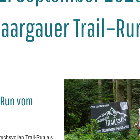
aargauer Trail–Run
l-Run vom
chsvollen Trail-Run als