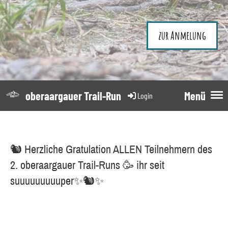
zur Anmelung
oberaargauer Trail-Run
Menü
Login
🐿️ Herzliche Gratulation ALLEN Teilnehmern des
2. oberaargauer Trail-Runs 🥳 ihr seit
suuuuuuuuuper✨🐿️✨