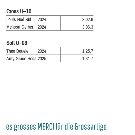
Cross U–10
Louis Noé Ruf
2024
3:02.8
Melissa Gerber
2024
3:06.3
Soft U–08
Théo Bouele
2024
1:25.7
Amy Grace Hess
2025
1:31.7
es grosses MERCI für die Grossartige