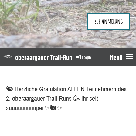
zur Anmelung
oberaargauer Trail-Run
Menü
Login
🐿️ Herzliche Gratulation ALLEN Teilnehmern des
2. oberaargauer Trail-Runs 🥳 ihr seit
suuuuuuuuuper✨🐿️✨