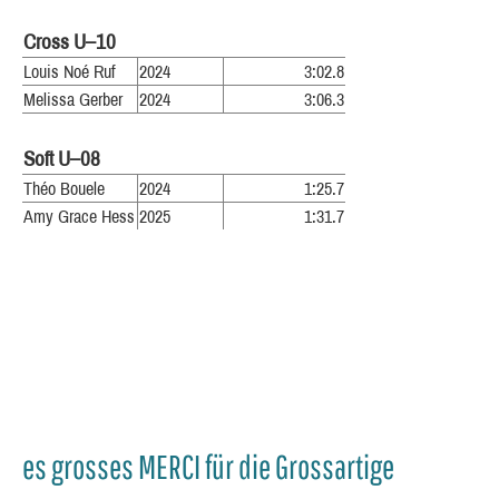
Cross U–10
Louis Noé Ruf
2024
3:02.8
Melissa Gerber
2024
3:06.3
Soft U–08
Théo Bouele
2024
1:25.7
Amy Grace Hess
2025
1:31.7
es grosses MERCI für die Grossartige